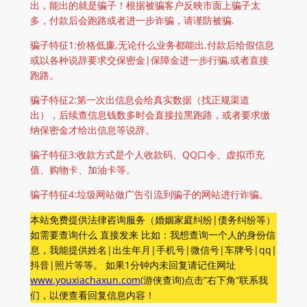
出，能出的就是骗子！根据被骗客户反映市面上骗子太
多，付款后会跑路或者进一步诈骗，请谨防被骗.
骗子特征1:价格低廉,无论什么业务都能出,付款后给假信息
或以各种说辞要求交保密金|保障金进一步行骗,或者直接
跑路。
骗子特征2:第一次出信息会给真实数据（找正规渠道
出），后续查信息钱数多时会直接拉黑跑路，或者要求缴
纳保密金才给出信息等说辞。
骗子特征3:收款方式是个人收款码、QQ口令、虚拟币充
值、购物卡、加油卡等。
骗子特征4:垃圾网站做广告引流到骗子的网站进行诈骗。
本站免费提供法律咨询服务（婚姻家庭纠纷|债务纠纷等）
如需要查询什么 直接发来 比如：我想查询一个人的身份信
息，我能提供姓名|出生年月|手机号|微信号|车牌号|qq|
抖音|照片等等。 如果1分钟内未回复请记住网址
www.youxiachaxun.com
(游侠查询)点击”右下角“联系我
们，以便查看回复信息内容！