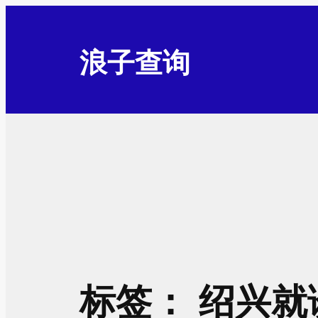
跳
至
浪子查询
内
容
标签：
绍兴就