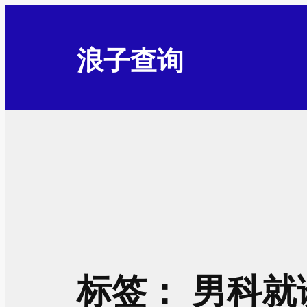
跳
至
浪子查询
内
容
标签：
男科就