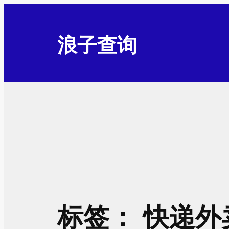
跳
至
浪子查询
内
容
标签：
快递外