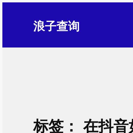
跳
至
浪子查询
内
容
标签：
在抖音